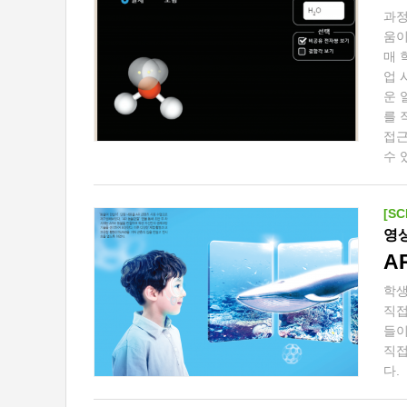
과정
움이
매 
업 
운 
를 
접
수 
[SC
영
A
학생
직접
들이
직접
다.