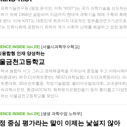
과학기술연구원 (원장 윤석진, 이하 “KIST”)는 국가 과학기술을 선도
하기 위해 1966년 설립되어 지금까지 현대적 과학기술 체제 구축의 촉매
해 왔다. 이제 KIST는 대한민국 최초이자 대표적인 정부출연연구기관으로
ST는 인류사회에 공헌하기 위하여 국가·사회적 난제를 해결하고 성장 동력
IENCE INSIDE Vol.29]
[서울시과학우수학교]
의융합형 인재 양성하는
울금천고등학교
력과 융합적 사고 그리고 문제해결력을 키우는데 중점을 두고 미래사회에 
rth(환경부), M.D.C(의학토론반), NEST(과학실험), E.S.C(과학동아
토론대회, 3D프린트활동, 적정기술발명, 물리이슈발표대회, 교내생태
속과학사진전, 환경UCC제작, 화학분자모형만들기 등의 흥미롭고 다양한
하는 서울금천고등학교를 찾았다.
IENCE INSIDE Vol.29]
[생생 과학수업 노하우]
정 중심 평가라는 말이 이제는 낯설지 않아