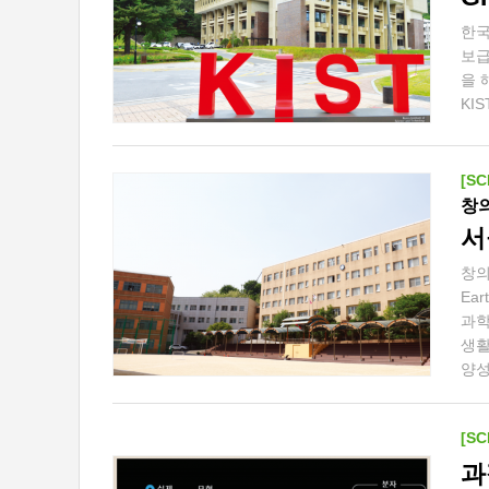
한국
보급
을 
KI
[SC
창
서
창의
Ea
과학
생활
양성
[SC
과