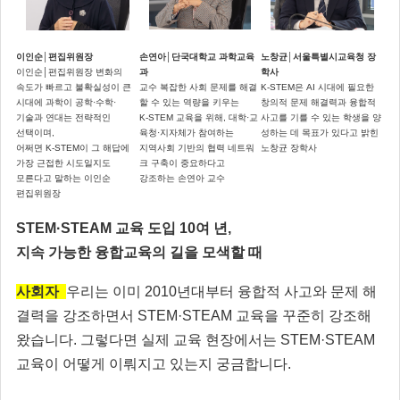
이인순│편집위원장
손연아│단국대학교 과학교육
노창균│서울특별시교육청 장
이인순│편집위원장 변화의
과
학사
속도가 빠르고 불확실성이 큰
교수 복잡한 사회 문제를 해결
K-STEM은 AI 시대에 필요한
시대에 과학이 공학·수학·
할 수 있는 역량을 키우는
창의적 문제 해결력과 융합적
기술과 연대는 전략적인
K-STEM 교육을 위해, 대학·교
사고를 기를 수 있는 학생을 양
선택이며,
육청·지자체가 참여하는
성하는 데 목표가 있다고 밝힌
어쩌면 K-STEM이 그 해답에
지역사회 기반의 협력 네트워
노창균 장학사
가장 근접한 시도일지도
크 구축이 중요하다고
모른다고 말하는 이인순
강조하는 손연아 교수
편집위원장
STEM·STEAM 교육 도입 10여 년,
지속 가능한 융합교육의 길을 모색할 때
사회자
우리는 이미 2010년대부터 융합적 사고와 문제 해
결력을 강조하면서 STEM·STEAM 교육을 꾸준히 강조해
왔습니다. 그렇다면 실제 교육 현장에서는 STEM·STEAM
교육이 어떻게 이뤄지고 있는지 궁금합니다.