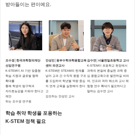
받아들이는 편이에요.
조수경│한국과학창의재단
안성민│동부수학과학융합교육
김수연│서울면일초등학교 교사
선임연구원
센터 파견교사
K-STEM이 초등학교 현장에서
K-STEM이 AI 기반 맞춤형
K-STEM은 STEAM의 한계를
과학의 본질에 충실한 과학 중
학습 지원과 글로벌 협력
넘어 교과 간 수직적 융합 구조
심 융합교육으로 발전하길 바라
확대를
를 도입하여 학년별 역량 중심
며, 인프라 격차 해소와 교사 체
통해 학생의 탐구력과
의 연계 교육을 실현해야 한다
험형 연수 확대가 필요하다고
자아효능감을 키워야 한다고
고
말하는 김수연 교사
제안
강조하는 안성민 교사
하는 조수경 연구원
학습 취약 학생을 포용하는
K-STEM 정책 필요