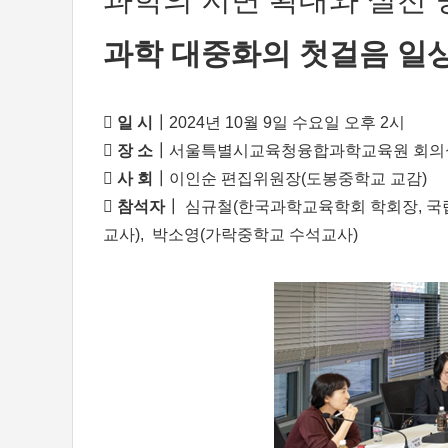
과학 대중화의 첫걸음 일

일 시
┃2024년 10월 9일 수요일 오후 2시

장 소
┃서울특별시교육청융합과학교육원 회의

사 회
┃이인순 편집위원장(도봉중학교 교감)

참석자
┃ 심규철(한국과학교육학회 학회장, 국
교사), 박소영(가락중학교 수석교사)