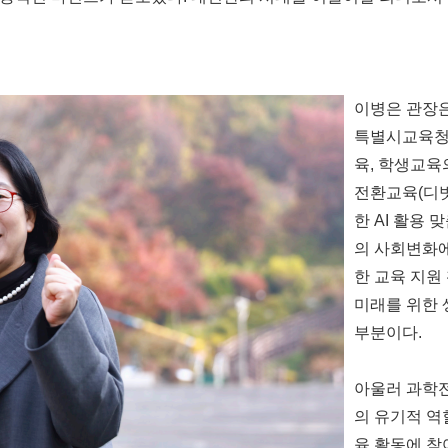
이병은 관장은
특별시교육청
육, 학생교육
전환교육(디
한 AI 활용
의 사회변화에
한 교육 지원
미래를 위한
부분이다.
아울러 과학전
의 유기적 역
육 활동에 참