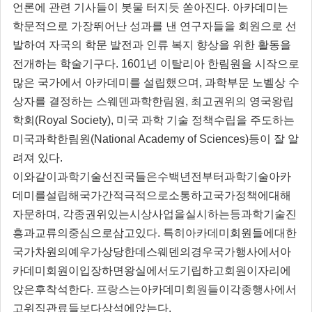
언론에 관련 기사들이 봇물 터지듯 쏟아진다. 아카데미는
학문적으로 가장뛰어난 성과를 낸 연구자들을 회원으로 선
발하여 자국의 학문 발전과 인류 복지 향상을 위한 활동을
전개하는 학술기구다. 1601년 이탈리아 한림원을 시작으로
많은 국가에서 아카데미를 설립했으며, 과학부문 노벨상 수
상자를 결정하는 스웨덴과학한림원, 최고권위의 영국왕립
학회(Royal Society), 미국 과학 기술 정책수립을 주도하는
미국과학한림원(National Academy of Sciences)등이 잘 알
려져 있다.
이와같이과학기술선진국들은수백년전부터과학기술아카
데미를설립해국가간적극적으로소통하고국가정책에대해
자문하며, 각종권위있는시상사업을실시하는등과학기술진
흥과교류의중심으로삼고있다. 특히아카데미회원들에대한
국가차원의예우가상당한데스웨덴의경우국가행사에서아
카데미회원이입장하면왕실에서도기립하고회원이자리에
앉은후착석한다. 프랑스는아카데미회원들이각종행사에서
고위직관료들보다상석에앉는다.