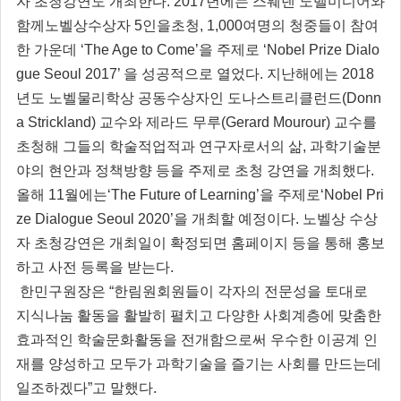
자 초청강연도 개최한다. 2017년에는 스웨덴 노벨미디어와
함께노벨상수상자 5인을초청, 1,000여명의 청중들이 참여
한 가운데 ‘The Age to Come’을 주제로 ‘Nobel Prize Dialo
gue Seoul 2017’ 을 성공적으로 열었다. 지난해에는 2018
년도 노벨물리학상 공동수상자인 도나스트리클런드(Donn
a Strickland) 교수와 제라드 무루(Gerard Mourour) 교수를
초청해 그들의 학술적업적과 연구자로서의 삶, 과학기술분
야의 현안과 정책방향 등을 주제로 초청 강연을 개최했다.
올해 11월에는‘The Future of Learning’을 주제로‘Nobel Pri
ze Dialogue Seoul 2020’을 개최할 예정이다. 노벨상 수상
자 초청강연은 개최일이 확정되면 홈페이지 등을 통해 홍보
하고 사전 등록을 받는다.
한민구원장은 “한림원회원들이 각자의 전문성을 토대로
지식나눔 활동을 활발히 펼치고 다양한 사회계층에 맞춤한
효과적인 학술문화활동을 전개함으로써 우수한 이공계 인
재를 양성하고 모두가 과학기술을 즐기는 사회를 만드는데
일조하겠다”고 말했다.