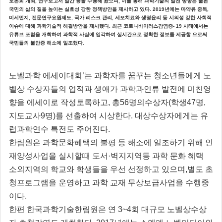
토론회 개최, 연구보고서 발간 등을 수행해 왔으며, 이를 통해 과학기술의 발전 방향은 물론
국민의 삶의 질을 높이는 실효성 강한 정책방안을 제시하고 있다. 2019년에는 마약류 중독,
미세먼지, 전문연구요원제도, 국가 리스크 관리, 세포치료와 생명윤리 등 시의성 강한 사회적
이슈에 대해 과학기술적 해결방안을 제시했다. 최근 코로나바이러스감염증- 19 사태에서는
유튜브 포럼을 개최하여 과학적 사실에 입각하여 실시간으로 정확한 정보를 제공함 으로써
국민들의 불안증 해소에 일조했다.
노벨과학 에세이대회’는 과학자를 꿈꾸는 청소년들에게 노
벨상 수상자들의 업적과 생애가 과학과인류 발전에 미친영
향을 에세이로 작성토록하고, 총56명의수상자(학생47명,
지도교사9명)를 선출하여 시상한다. 대상수상자에게는 유
럽과학연수 특전도 주어진다.
한림원은 과학문화혜택의 불평 등 해소에 일조하기 위해 인
재양성사업을 실시할때 도서·벽지지역등 과학 문화 혜택
소외지역의 학교와 학생들을 우선 선정하고 있으며,별도 초
청프로그램을 운영하고 과학 교재 무상보급사업을 수행중
이다.
한편 한국과학기술한림원은 연 3~4회 대규모 노벨상수상