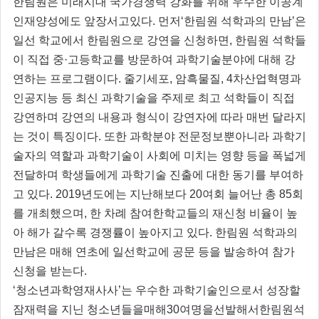
한림원은 미래시대 국가경쟁력 강화를 위해 우수한 이공계
인재양성에도 앞장서고있다. 먼저‘한림원 석학과의 만남’은
일선 학교에서 한림원으로 강연을 신청하면, 한림원 석학들
이 직접 중·고등학교를 방문하여 과학기술분야에 대해 강
연하는 프로그램이다. 줄기세포, 암흑물질, 4차산업혁명과
인공지능 등 최신 과학기술을 주제로 최고 석학들이 직접
강연하며 강연의 내용과 형식이 강연자에 따라 매번 달라지
는 것이 특징이다. 또한 과학분야 전문정보뿐아니라 과학기
술자의 역할과 과학기술이 사회에 미치는 영향 등을 폭넓게
전달하며 학생들에게 과학기술 진출에 대한 동기를 부여하
고 있다. 2019년도에는 지난해보다 20여회 늘어난 총 85회
를 개최했으며, 한 차례 참여한학교들의 재신청 비율이 높
아 해가 갈수록 경쟁률이 높아지고 있다. 한림원 석학과의
만남은 매해 연초에 일선학교에 공문 등을 발송하여 참가
신청을 받는다.
‘청소년과학영재사사’는 우수한 과학기술인으로서 성장할
잠재력을 지닌 청소년들을매해30여명을선발해서한림원석