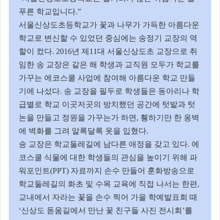
푸른 학교입니다
.”
서울신상도초등학교가 꽃과 나무가 가득한 아름다운
학교로 변신할 수 있었던 중심에는 송정기 교장의 역
할이 컸다
. 2016
년 제
11
대 서울신상도초 교장으로 취
임한 송 교장은 같은 해 학생과 교직원 모두가 학교를
가꾸는 에코스쿨 사업에 참여해 아름다운 학교 만들
기에 나섰다
.
송 교장을 필두로 학생들은 동아리나 학
급별로 학교 이곳저곳의 방치했던 공간에 텃밭과 텃
논을 만들고 정원을 가꾸는가 하면
,
휑하기만 한 옹벽
에 벽화를 그려 알록달록 옷을 입혔다
.
송 교장은 학교둘레길에 남다른 애정을 갖고 있다
.
에
코스쿨 식물에 대한 학생들의 관심을 높이기 위해 파
워포인트
(PPT)
자료까지 손수 만들어 훈화방송으로
학교둘레길의 화초 및 수목 교육에 직접 나서는 한편
,
교내에서 자라는 꽃을 손수 찍어 가을 학예발표회 때
‘
신상도 돋움길에서 만난 꽃 친구들 사진 전시회
’
를