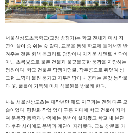
서울신상도초등학교(교장 송정기)는 학교 전체가 마치 자
연이 살아 숨 쉬는 숲 같다. 교문을 통해 학교에 들어서면 반
겨주는 것은 회색 콘크리트 담장이나 차가운 시멘트 바닥이
아닌 초록빛으로 물든 건물과 울긋불긋한 풍광을 자랑하는
정원이다. 학교 건물은 담쟁이덩굴, 작두콩으로 뒤덮여 싱
그런 느낌이 물씬 풍기고 자투리땅이나 공터는 온갖 농작물
과 꽃, 풀들이 가득해 마치 식물원을 방불케 한다.
사실 서울신상도초는 재작년만 해도 지금과는 전혀 다른 모
습이었다. 평탄화 작업 없이 구릉 지대에 학교 건물이 지어
져 운동장 동쪽과 남쪽에는 옹벽이 설치됐고 학교 내 본관
과 후관 사이에도 옹벽과 계단이 자리했다. 교실 창문을 가