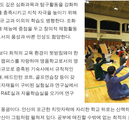
심도 깊은 심화과목과 탐구활동을 강화하
를 충족시키고 지적 자극을 높이기 위해
정규 교과 이외의 학습도 병행한다. 조화
예·체능에 중점을 두고 창의적 체험활동
로서의 품성과 바른 인성도 함양한다.
보다 최적의 교육 환경이 뒷받침돼야 한
춘 캠퍼스를 자랑하며 명품학교로서의 명
 대규모로 증축된 기숙사에서 규칙적인
대, 배드민턴 코트, 골프연습장 등이 갖
 기자재들이 구비된 실험실과 연구실에서
 R&E실과 자율학습실을 오가며 연구
 풍광이다. 안산의 포근한 치맛자락에 자리한 학교 뒤로는 산책
산이 그림처럼 펼쳐져 있다. 공부에 매진할 수밖에 없는 최적의 