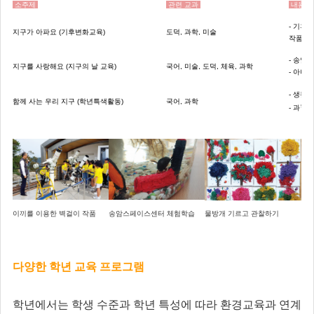
소주제
관련 교과
내용
- 기후
지구가 아파요
(기후변화교육)
도덕, 과학, 미술
작품 만
- 송암
지구를 사랑해요 (지구의 날 교육)
국어, 미술, 도덕, 체육, 과학
- 아나
- 생활
함께 사는 우리 지구 (학년특색활동)
국어, 과학
학교
- 과
이끼를 이용한 벽걸이 작품
송암스페이스센터 체험학습
물방개 기르고 관찰하기
다양한 학년 교육 프로그램
학년에서는 학생 수준과 학년 특성에 따라 환경교육과 연계